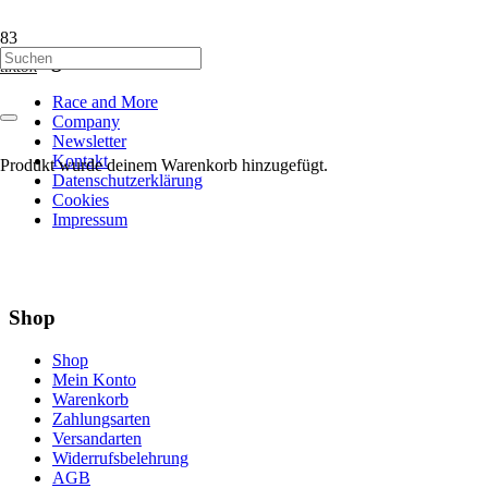
Navigation
tiktok
Race and More
Company
Newsletter
Kontakt
Produkt
wurde deinem Warenkorb hinzugefügt.
Datenschutzerklärung
Cookies
Impressum
Shop
Shop
Mein Konto
Warenkorb
Zahlungsarten
Versandarten
Widerrufsbelehrung
AGB