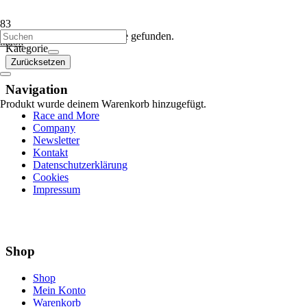
Es wurden keine Ergebnisse gefunden.
tiktok
Kategorie
Zurücksetzen
Navigation
Produkt
wurde deinem Warenkorb hinzugefügt.
Race and More
Company
Newsletter
Kontakt
Datenschutzerklärung
Cookies
Impressum
Shop
Shop
Mein Konto
Warenkorb