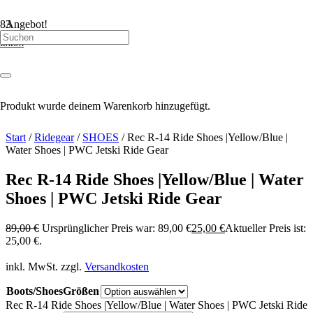
Angebot!
tiktok
Produkt
wurde deinem Warenkorb hinzugefügt.
Start
/
Ridegear
/
SHOES
/ Rec R-14 Ride Shoes |Yellow/Blue |
Water Shoes | PWC Jetski Ride Gear
Rec R-14 Ride Shoes |Yellow/Blue | Water
Shoes | PWC Jetski Ride Gear
89,00
€
Ursprünglicher Preis war: 89,00 €
25,00
€
Aktueller Preis ist:
25,00 €.
inkl. MwSt.
zzgl.
Versandkosten
Boots/ShoesGrößen
Rec R-14 Ride Shoes |Yellow/Blue | Water Shoes | PWC Jetski Ride